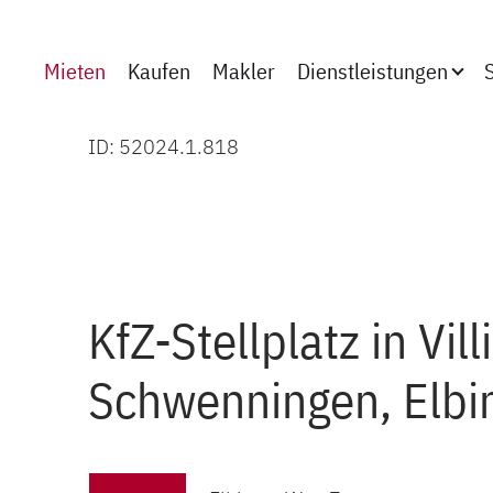
Zum Hauptinhalt springen
(aktiv)
(aktiv)
(aktiv)
Mieten
Kaufen
Makler
Dienstleistungen
ID: 52024.1.818
KfZ-Stellplatz in Vil
Schwenningen, Elbi