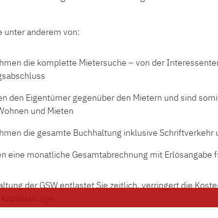
ie unter anderem von:
hmen die komplette Mietersuche – von der Interessent
gsabschluss
ten den Eigentümer gegenüber den Mietern und sind somit
Wohnen und Mieten
hmen die gesamte Buchhaltung inklusive Schriftverkeh
len eine monatliche Gesamtabrechnung mit Erlösangabe 
ltung der GSW entlastet Sie zeitlich, verringert die Kost
Stell
 Kapitalanlage.