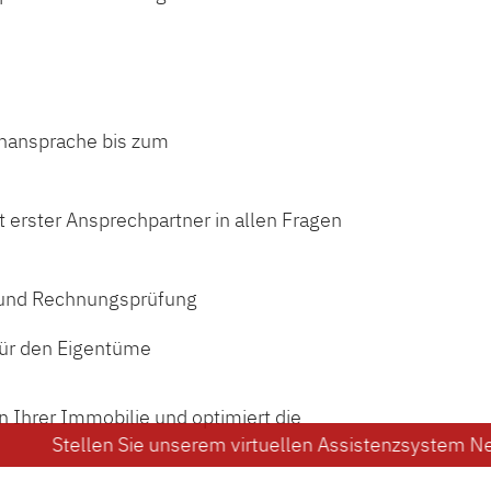
enansprache bis zum
 erster Ansprechpartner in allen Fragen
r und Rechnungsprüfung
für den Eigentüme
en Ihrer Immobilie und optimiert die
en Sie unserem virtuellen Assistenzsystem Neela 24/7 Ihr