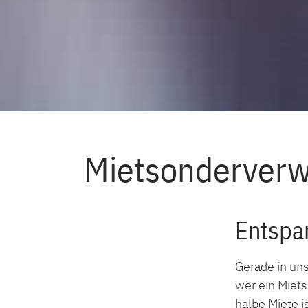
Miet­son­der­ver­
Entspan
Gerade in un
wer ein Miets
halbe Miete 