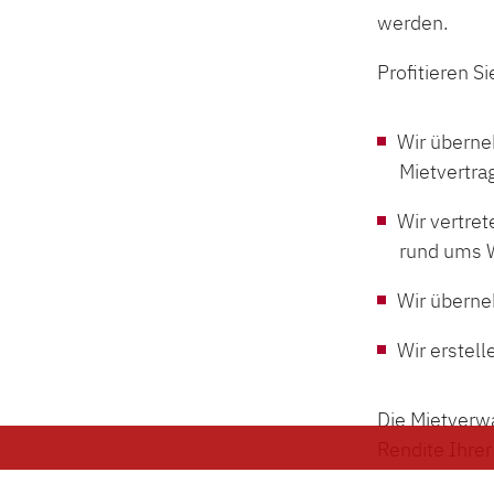
werden.
Profitieren S
Wir überne
Mietvertra
Wir vertre
rund ums 
Wir überne
Wir erstel
Die Mietverwa
Rendite Ihrer